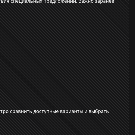
ствия специальных предложений. Важно заранее
стро сравнить доступные варианты и выбрать