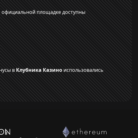
а официальной площадке доступны
онусы в
Клубника Казино
использовались