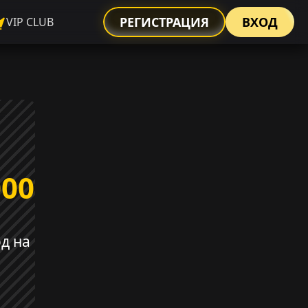
РЕГИСТРАЦИЯ
ВХОД
VIP CLUB
00
д на