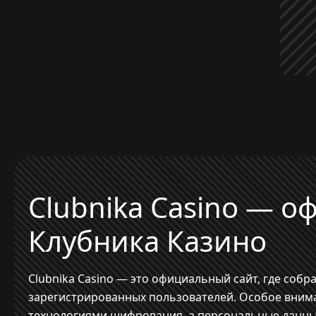
Clubnika Casino — 
Клубника Казино
Clubnika Casino — это официальный сайт, где соб
зарегистрированных пользователей. Особое вним
технологиями шифрования, а персональные данные