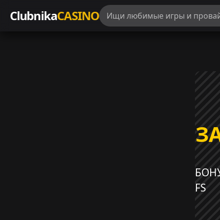
Clubnika
CASINO
З
БОНУ
FS