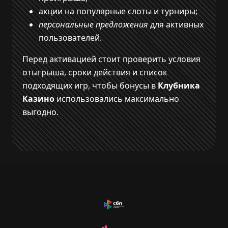
акции на популярные слоты и турниры;
персональные предложения
для активных
пользователей.
Перед активацией стоит проверить условия
отыгрыша, сроки действия и список
подходящих игр, чтобы бонусы в
Клубника
Казино
использовались максимально
выгодно.