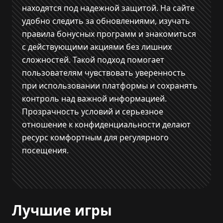
находятся под надежной защитой. На сайте
удобно следить за обновлениями, изучать
правила бонусных программ и знакомиться
с действующими акциями без лишних
сложностей. Такой подход помогает
пользователям чувствовать уверенность
при использовании платформы и сохранять
контроль над важной информацией.
Прозрачность условий и серьезное
отношение к конфиденциальности делают
ресурс комфортным для регулярного
посещения.
Лучшие игры