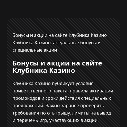
Бонусы и акции на сайте Клубника Казино
Клубника Казино: актуальные бонусы и
специальные акции
Бонусы и акции на сайте
Клубника Казино
Клубника Казино публикует условия
приветственного пакета, правила активации
промокодов и сроки действия специальных
предложений. Важно заранее проверять
требования по отыгрышу, лимиты на вывод
и перечень игр, участвующих в акции.