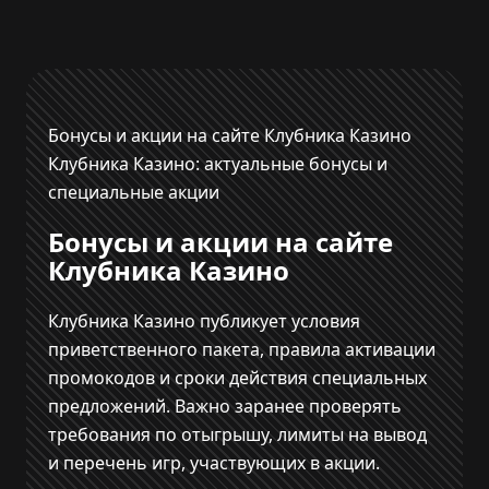
Бонусы и акции на сайте Клубника Казино
Клубника Казино: актуальные бонусы и
специальные акции
Бонусы и акции на сайте
Клубника Казино
Клубника Казино публикует условия
приветственного пакета, правила активации
промокодов и сроки действия специальных
предложений. Важно заранее проверять
требования по отыгрышу, лимиты на вывод
и перечень игр, участвующих в акции.