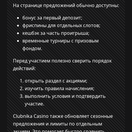
На странице предложений обычно доступны:
бонус за первый депозит;
фриспины для отдельных слотов;
кешбэк за часть проигрыша;
временные турниры с призовым
фондом.
Перед участием полезно сверить порядок
действий:
открыть раздел с акциями;
изучить правила начисления;
выполнить условия и подтвердить
участие.
Clubnika Casino также обновляет сезонные
предложения и лимиты по отдельным
акциям. Это помогает быстро сравнить