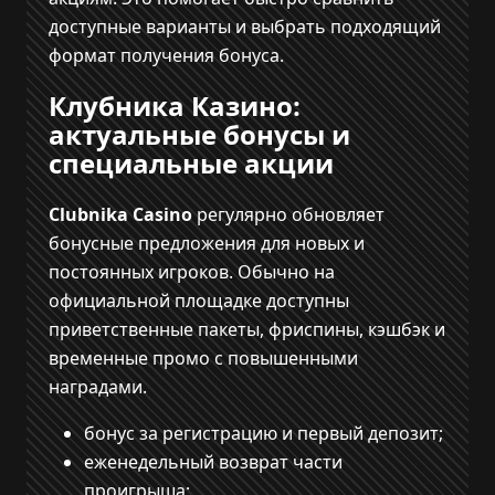
доступные варианты и выбрать подходящий
формат получения бонуса.
Клубника Казино:
актуальные бонусы и
специальные акции
Clubnika Casino
регулярно обновляет
бонусные предложения для новых и
постоянных игроков. Обычно на
официальной площадке доступны
приветственные пакеты, фриспины, кэшбэк и
временные промо с повышенными
наградами.
бонус за регистрацию и первый депозит;
еженедельный возврат части
проигрыша;