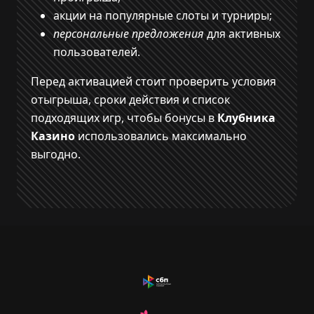
акции на популярные слоты и турниры;
персональные предложения
для активных
пользователей.
Перед активацией стоит проверить условия
отыгрыша, сроки действия и список
подходящих игр, чтобы бонусы в
Клубника
Казино
использовались максимально
выгодно.