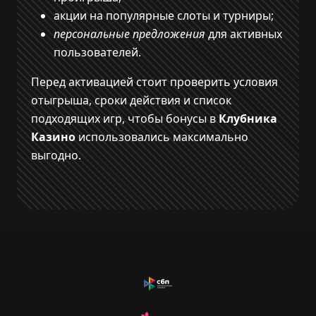
акции на популярные слоты и турниры;
персональные предложения
для активных
пользователей.
Перед активацией стоит проверить условия
отыгрыша, сроки действия и список
подходящих игр, чтобы бонусы в
Клубника
Казино
использовались максимально
выгодно.