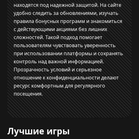
находятся под надежной защитой. На сайте
удобно следить за обновлениями, изучать
правила бонусных программ и знакомиться
с действующими акциями без лишних
сложностей. Такой подход помогает
пользователям чувствовать уверенность
при использовании платформы и сохранять
контроль над важной информацией.
Прозрачность условий и серьезное
отношение к конфиденциальности делают
ресурс комфортным для регулярного
посещения.
Лучшие игры