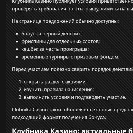
Клубника Казино публикует условия приветственн
проверять требования по отыгрышу, лимиты на выв
На странице предложений обычно доступны:
бонус за первый депозит;
фриспины для отдельных слотов;
кешбэк за часть проигрыша;
временные турниры с призовым фондом.
Перед участием полезно сверить порядок действий
открыть раздел с акциями;
изучить правила начисления;
выполнить условия и подтвердить участие.
Clubnika Casino также обновляет сезонные предл
подходящий формат получения бонуса.
Клубника Казино: актуальные 