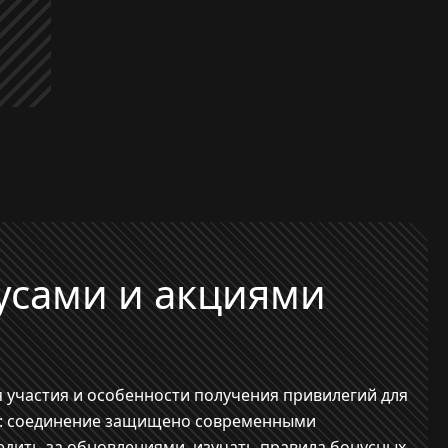
нусами и акциями
я участия и особенности получения привилегий для
ти: соединение защищено современными
едить за обновлениями, изучать правила бонусных