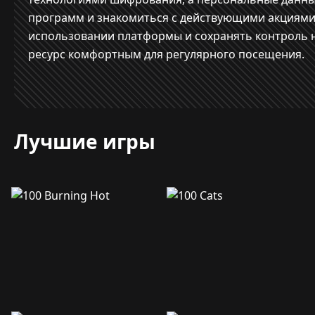
программ и знакомиться с действующими акциями 
использовании платформы и сохранять контроль 
ресурс комфортным для регулярного посещения.
Лучшие игры