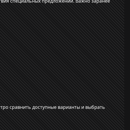
ствия специальных предложений. Важно заранее
стро сравнить доступные варианты и выбрать