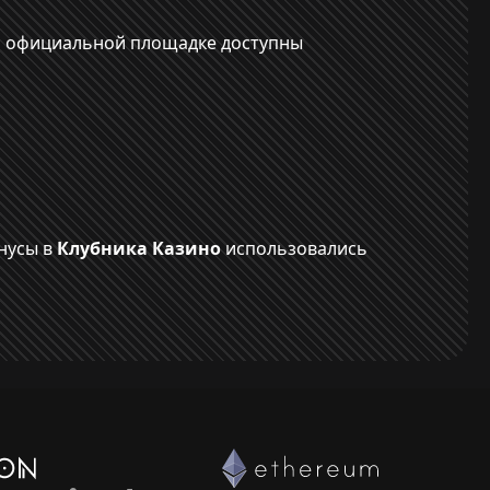
а официальной площадке доступны
онусы в
Клубника Казино
использовались