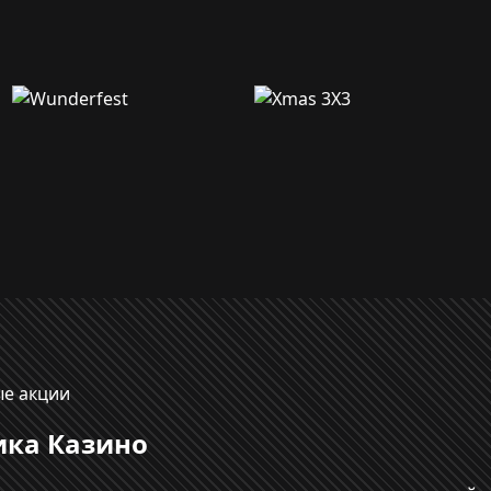
ые акции
ика Казино