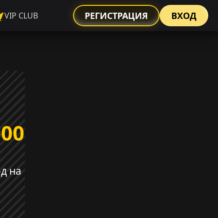
РЕГИСТРАЦИЯ
ВХОД
VIP CLUB
00
д на