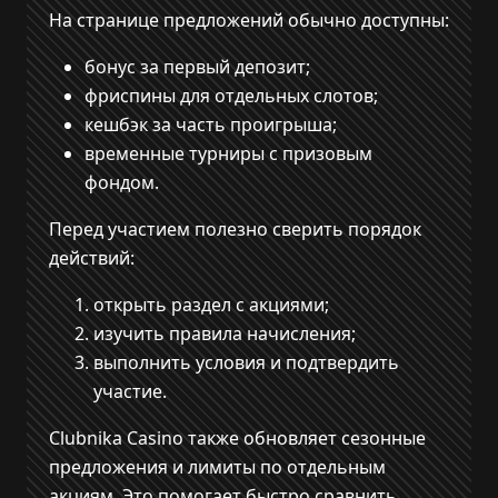
На странице предложений обычно доступны:
бонус за первый депозит;
фриспины для отдельных слотов;
кешбэк за часть проигрыша;
временные турниры с призовым
фондом.
Перед участием полезно сверить порядок
действий:
открыть раздел с акциями;
изучить правила начисления;
выполнить условия и подтвердить
участие.
Clubnika Casino также обновляет сезонные
предложения и лимиты по отдельным
акциям. Это помогает быстро сравнить