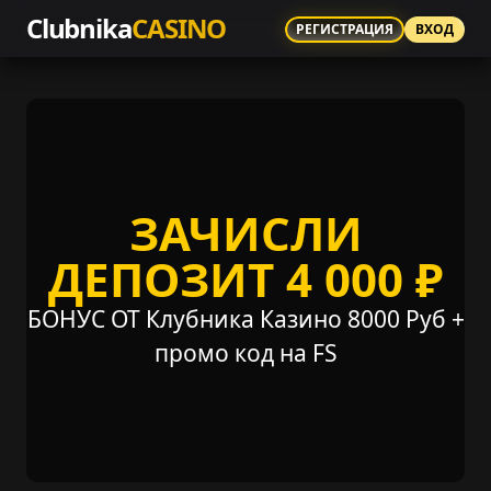
Clubnika
CASINO
РЕГИСТРАЦИЯ
ВХОД
ЗАЧИСЛИ
ДЕПОЗИТ 4 000 ₽
БОНУС ОТ Клубника Казино 8000 Руб +
промо код на FS