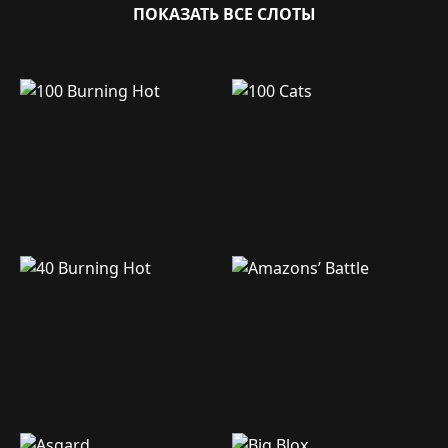
ПОКАЗАТЬ ВСЕ СЛОТЫ