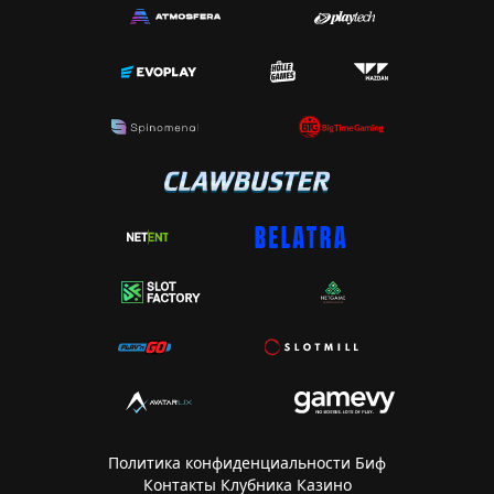
Политика конфиденциальности Биф
Контакты Клубника Казино