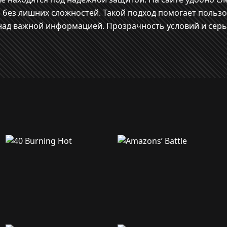
без лишних сложностей. Такой подход помогает пользо
над важной информацией. Прозрачность условий и сер