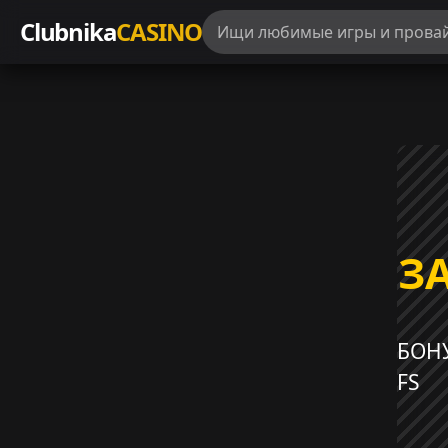
Clubnika
CASINO
З
БОНУ
FS