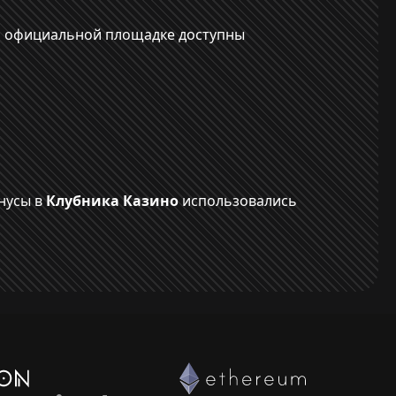
а официальной площадке доступны
онусы в
Клубника Казино
использовались