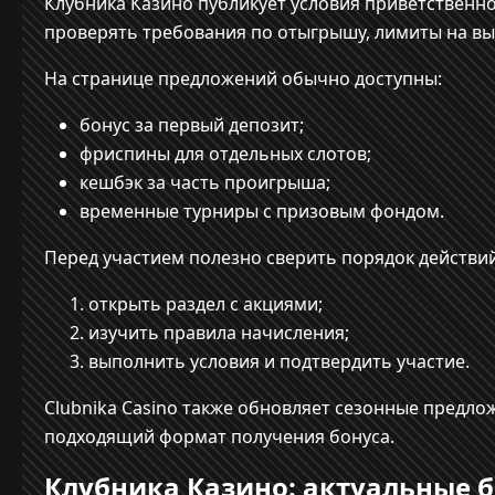
Клубника Казино публикует условия приветственн
проверять требования по отыгрышу, лимиты на выв
На странице предложений обычно доступны:
бонус за первый депозит;
фриспины для отдельных слотов;
кешбэк за часть проигрыша;
временные турниры с призовым фондом.
Перед участием полезно сверить порядок действий
открыть раздел с акциями;
изучить правила начисления;
выполнить условия и подтвердить участие.
Clubnika Casino также обновляет сезонные предл
подходящий формат получения бонуса.
Клубника Казино: актуальные 