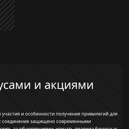
нусами и акциями
я участия и особенности получения привилегий для
ти: соединение защищено современными
едить за обновлениями, изучать правила бонусных