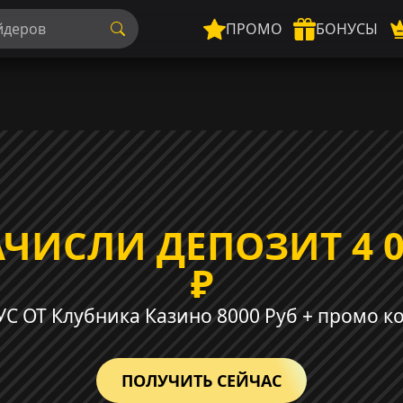
ПРОМО
БОНУСЫ
АЧИСЛИ ДЕПОЗИТ 4 0
₽
С ОТ Клубника Казино 8000 Руб + промо ко
ПОЛУЧИТЬ СЕЙЧАС