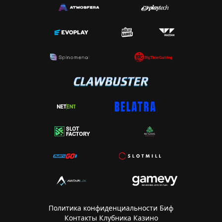
Политика конфиденциальности Биф
Контакты Клубника Казино