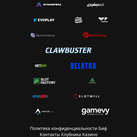
Политика конфиденциальности Биф
Контакты Клубника Казино