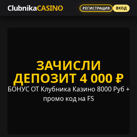
Clubnika
CASINO
РЕГИСТРАЦИЯ
ВХОД
ЗАЧИСЛИ
ДЕПОЗИТ 4 000 ₽
БОНУС ОТ Клубника Казино 8000 Руб +
промо код на FS