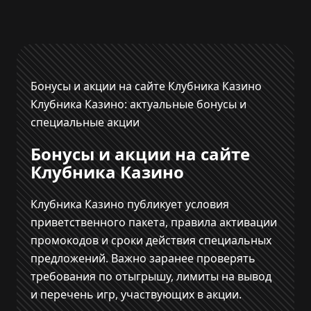
Бонусы и акции на сайте Клубника Казино
Клубника Казино: актуальные бонусы и
специальные акции
Бонусы и акции на сайте
Клубника Казино
Клубника Казино публикует условия
приветственного пакета, правила активации
промокодов и сроки действия специальных
предложений. Важно заранее проверять
требования по отыгрышу, лимиты на вывод
и перечень игр, участвующих в акции.