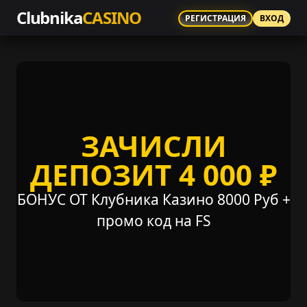
Clubnika
CASINO
РЕГИСТРАЦИЯ
ВХОД
ЗАЧИСЛИ
ДЕПОЗИТ 4 000 ₽
БОНУС ОТ Клубника Казино 8000 Руб +
промо код на FS