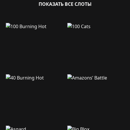
ПОКАЗАТЬ ВСЕ СЛОТЫ