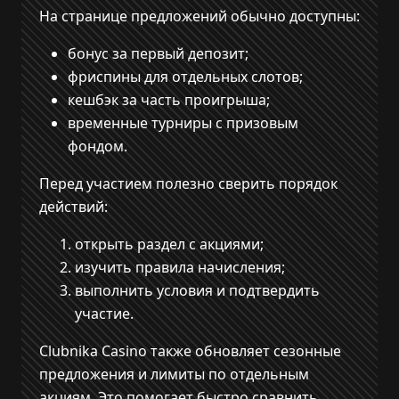
На странице предложений обычно доступны:
бонус за первый депозит;
фриспины для отдельных слотов;
кешбэк за часть проигрыша;
временные турниры с призовым
фондом.
Перед участием полезно сверить порядок
действий:
открыть раздел с акциями;
изучить правила начисления;
выполнить условия и подтвердить
участие.
Clubnika Casino также обновляет сезонные
предложения и лимиты по отдельным
акциям. Это помогает быстро сравнить