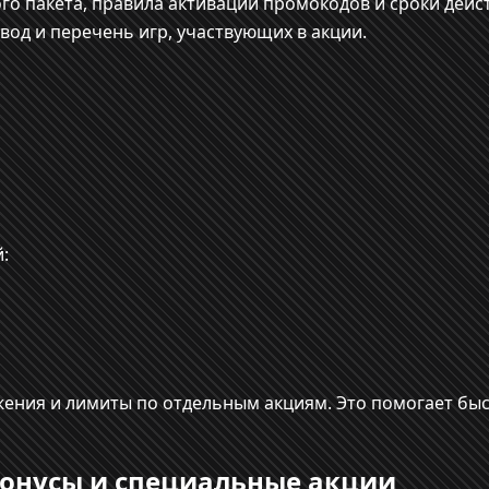
ого пакета, правила активации промокодов и сроки дей
од и перечень игр, участвующих в акции.
:
ожения и лимиты по отдельным акциям. Это помогает бы
бонусы и специальные акции