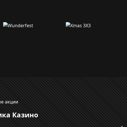
ые акции
ика Казино