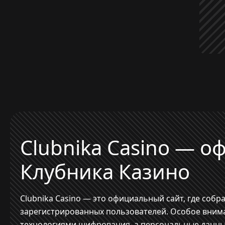
Clubnika Casino — 
Клубника Казино
Clubnika Casino — это официальный сайт, где соб
зарегистрированных пользователей. Особое вним
технологиями шифрования, а персональные данные