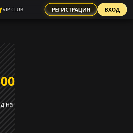
РЕГИСТРАЦИЯ
ВХОД
VIP CLUB
00
д на