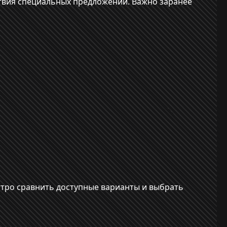
ствия специальных предложений. Важно заранее
стро сравнить доступные варианты и выбрать