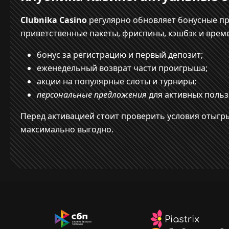
Clubnika Casino
регулярно обновляет бонусные пр
приветственные пакеты, фриспины, кэшбэк и вре
бонус за регистрацию и первый депозит;
еженедельный возврат части проигрыша;
акции на популярные слоты и турниры;
персональные предложения
для активных польз
Перед активацией стоит проверить условия отыгры
максимально выгодно.