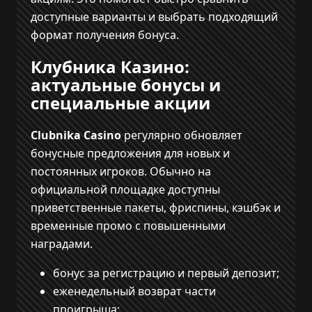
доступные варианты и выбрать подходящий
формат получения бонуса.
Клубника Казино:
актуальные бонусы и
специальные акции
Clubnika Casino
регулярно обновляет
бонусные предложения для новых и
постоянных игроков. Обычно на
официальной площадке доступны
приветственные пакеты, фриспины, кэшбэк и
временные промо с повышенными
наградами.
бонус за регистрацию и первый депозит;
еженедельный возврат части
проигрыша;