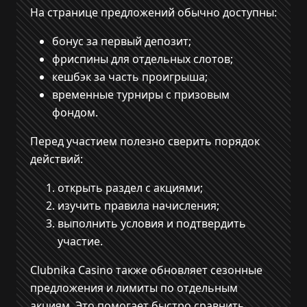
На странице предложений обычно доступны:
бонус за первый депозит;
фриспины для отдельных слотов;
кешбэк за часть проигрыша;
временные турниры с призовым
фондом.
Перед участием полезно сверить порядок
действий:
открыть раздел с акциями;
изучить правила начисления;
выполнить условия и подтвердить
участие.
Clubnika Casino также обновляет сезонные
предложения и лимиты по отдельным
акциям. Это помогает быстро сравнить