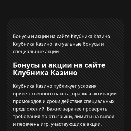
Бонусы и акции на сайте Клубника Казино
Клубника Казино: актуальные бонусы и
специальные акции
Бонусы и акции на сайте
Клубника Казино
Клубника Казино публикует условия
приветственного пакета, правила активации
промокодов и сроки действия специальных
предложений. Важно заранее проверять
требования по отыгрышу, лимиты на вывод
и перечень игр, участвующих в акции.