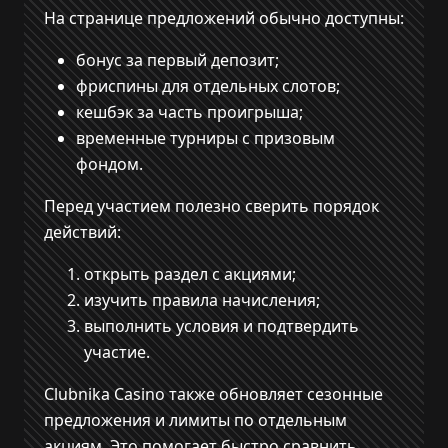
На странице предложений обычно доступны:
бонус за первый депозит;
фриспины для отдельных слотов;
кешбэк за часть проигрыша;
временные турниры с призовым
фондом.
Перед участием полезно сверить порядок
действий:
открыть раздел с акциями;
изучить правила начисления;
выполнить условия и подтвердить
участие.
Clubnika Casino также обновляет сезонные
предложения и лимиты по отдельным
акциям. Это помогает быстро сравнить