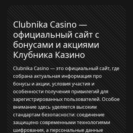
Clubnika Casino —
официальный сайт с
бонусами и акциями
Клубника Казино
Clubnika Casino — это официальный сайт, где
собрана актуальная информация про
бонусы и акции, условия участия и
особенности получения привилегий для
зарегистрированных пользователей. Особое
внимание здесь уделяется высоким
стандартам безопасности: соединение
защищено современными технологиями
шифрования, а персональные данные