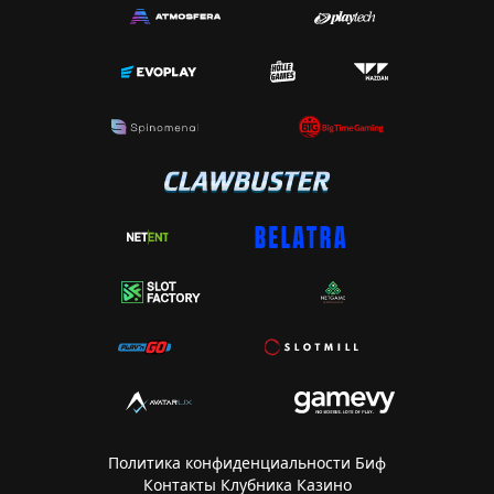
Политика конфиденциальности Биф
Контакты Клубника Казино