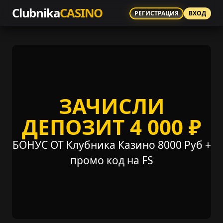
Clubnika
CASINO
РЕГИСТРАЦИЯ
ВХОД
ЗАЧИСЛИ
ДЕПОЗИТ 4 000 ₽
БОНУС ОТ Клубника Казино 8000 Руб +
промо код на FS