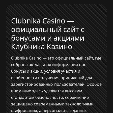
Clubnika Casino —
официальный сайт с
бонусами и акциями
Клубника Казино
Clubnika Casino — это официальный сайт, где
собрана актуальная информация про
бонусы и акции, условия участия и
особенности получения привилегий для
зарегистрированных пользователей. Особое
внимание здесь уделяется высоким
стандартам безопасности: соединение
защищено современными технологиями
шифрования, а персональные данные