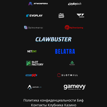
Политика конфиденциальности Биф
Контакты Клубника Казино