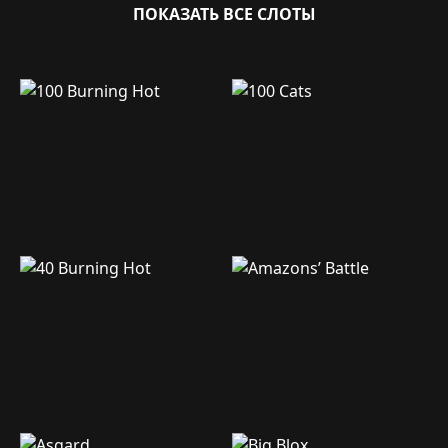
ПОКАЗАТЬ ВСЕ СЛОТЫ