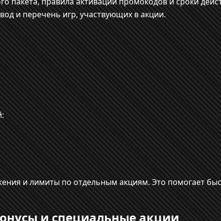
ого пакета, правила активации промокодов и сроки дей
од и перечень игр, участвующих в акции.
:
ожения и лимиты по отдельным акциям. Это помогает бы
бонусы и специальные акции