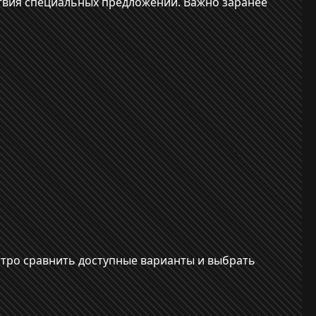
ствия специальных предложений. Важно заранее
стро сравнить доступные варианты и выбрать