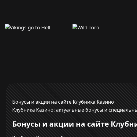
Бонусы и акции на сайте Клубника Казино
Клубника Казино: актуальные бонусы и специальн
Бонусы и акции на сайте Клубн