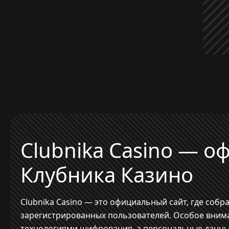
Clubnika Casino — 
Клубника Казино
Clubnika Casino — это официальный сайт, где соб
зарегистрированных пользователей. Особое вним
технологиями шифрования, а персональные данные