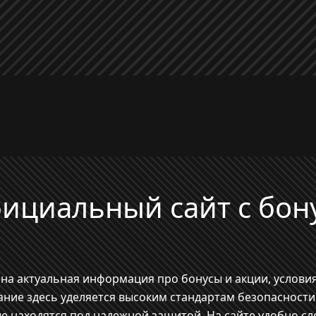
официальный сайт с бо
рана актуальная информация про бонусы и акции, услови
ание здесь уделяется высоким стандартам безопаснос
 находятся под надежной защитой. На сайте удобно сл