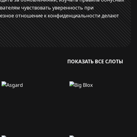
вателям чувствовать уверенность при
ьезное отношение к конфиденциальности делают
ПОКАЗАТЬ ВСЕ СЛОТЫ