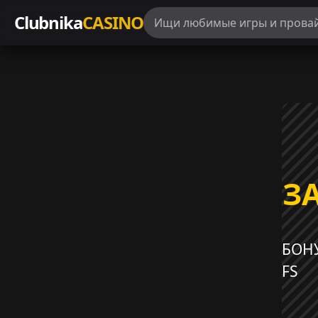
Clubnika
CASINO
З
БОНУ
FS