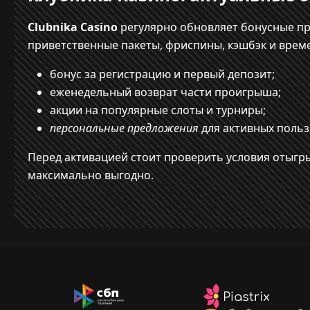
Clubnika Casino
регулярно обновляет бонусные пр
приветственные пакеты, фриспины, кэшбэк и вре
бонус за регистрацию и первый депозит;
еженедельный возврат части проигрыша;
акции на популярные слоты и турниры;
персональные предложения
для активных польз
Перед активацией стоит проверить условия отыгры
максимально выгодно.