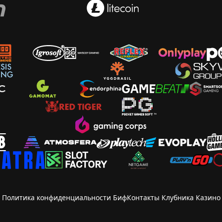
Политика конфиденциальности Биф
Контакты Клубника Казино