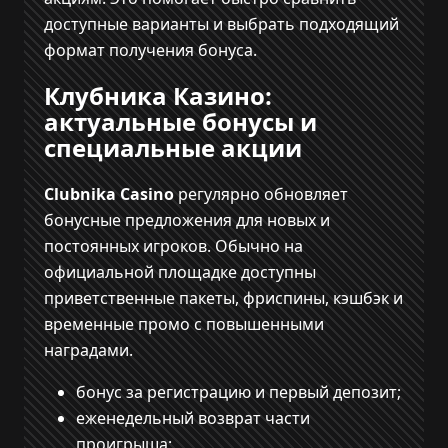
доступные варианты и выбрать подходящий
формат получения бонуса.
Клубника Казино:
актуальные бонусы и
специальные акции
Clubnika Casino
регулярно обновляет
бонусные предложения для новых и
постоянных игроков. Обычно на
официальной площадке доступны
приветственные пакеты, фриспины, кэшбэк и
временные промо с повышенными
наградами.
бонус за регистрацию и первый депозит;
еженедельный возврат части
проигрыша;