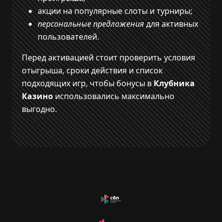
акции на популярные слоты и турниры;
персональные предложения
для активных
пользователей.
Перед активацией стоит проверить условия
отыгрыша, сроки действия и список
подходящих игр, чтобы бонусы в
Клубника
Казино
использовались максимально
выгодно.