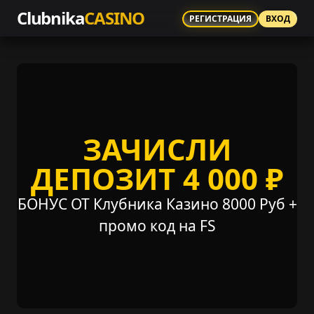
Clubnika
CASINO
РЕГИСТРАЦИЯ
ВХОД
ЗАЧИСЛИ
ДЕПОЗИТ 4 000 ₽
БОНУС ОТ Клубника Казино 8000 Руб +
промо код на FS