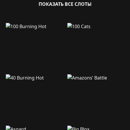
ПОКАЗАТЬ ВСЕ СЛОТЫ