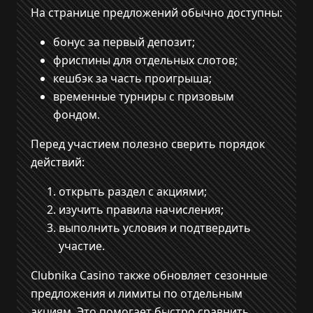
На странице предложений обычно доступны:
бонус за первый депозит;
фриспины для отдельных слотов;
кешбэк за часть проигрыша;
временные турниры с призовым
фондом.
Перед участием полезно сверить порядок
действий:
открыть раздел с акциями;
изучить правила начисления;
выполнить условия и подтвердить
участие.
Clubnika Casino также обновляет сезонные
предложения и лимиты по отдельным
акциям. Это помогает быстро сравнить