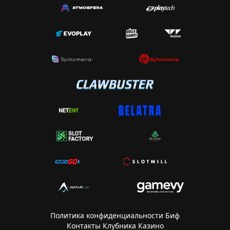
Политика конфиденциальности Биф
Контакты Клубника Казино