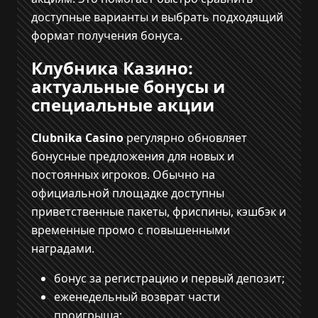
доступные варианты и выбрать подходящий
формат получения бонуса.
Клубника Казино:
актуальные бонусы и
специальные акции
Clubnika Casino
регулярно обновляет
бонусные предложения для новых и
постоянных игроков. Обычно на
официальной площадке доступны
приветственные пакеты, фриспины, кэшбэк и
временные промо с повышенными
наградами.
бонус за регистрацию и первый депозит;
еженедельный возврат части
проигрыша;