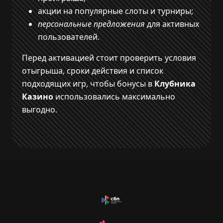
акции на популярные слоты и турниры;
персональные предложения
для активных
пользователей.
Перед активацией стоит проверить условия
отыгрыша, сроки действия и список
подходящих игр, чтобы бонусы в
Клубника
Казино
использовались максимально
выгодно.