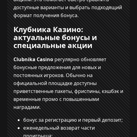
доступные варианты и выбрать подходящий
формат получения бонуса.
Клубника Казино:
актуальные бонусы и
специальные акции
Clubnika Casino
регулярно обновляет
бонусные предложения для новых и
постоянных игроков. Обычно на
официальной площадке доступны
приветственные пакеты, фриспины, кэшбэк и
временные промо с повышенными
наградами.
бонус за регистрацию и первый депозит;
еженедельный возврат части
проигрыша;