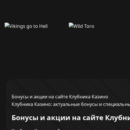
Бонусы и акции на сайте Клубника Казино
Клубника Казино: актуальные бонусы и специальн
Бонусы и акции на сайте Клубн