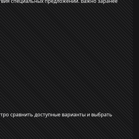
ствия специальных предложений. Важно заранее
стро сравнить доступные варианты и выбрать