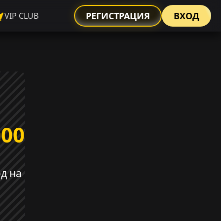
РЕГИСТРАЦИЯ
ВХОД
VIP CLUB
00
д на