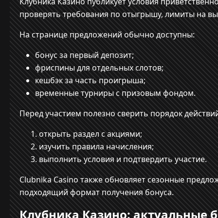
Клубника Казино публикует условия приветственн
проверять требования по отыгрышу, лимиты на выв
На странице предложений обычно доступны:
бонус за первый депозит;
фриспины для отдельных слотов;
кешбэк за часть проигрыша;
временные турниры с призовым фондом.
Перед участием полезно сверить порядок действий
открыть раздел с акциями;
изучить правила начисления;
выполнить условия и подтвердить участие.
Clubnika Casino также обновляет сезонные предл
подходящий формат получения бонуса.
Клубника Казино: актуальные 