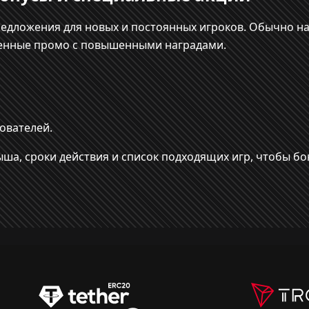
едложения для новых и постоянных игроков. Обычно н
менные промо с повышенными наградами.
ователей.
ша, сроки действия и список подходящих игр, чтобы б