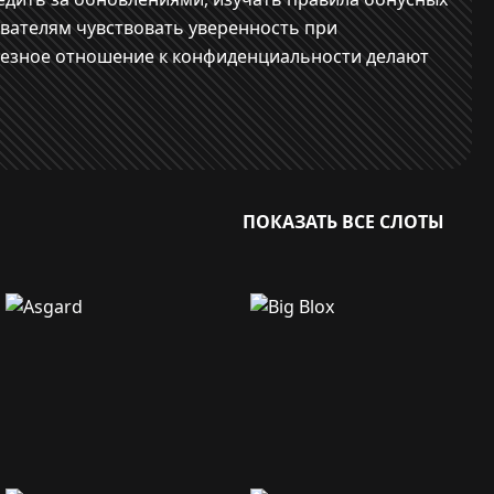
вателям чувствовать уверенность при
ьезное отношение к конфиденциальности делают
ПОКАЗАТЬ ВСЕ СЛОТЫ