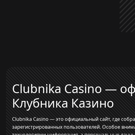
Clubnika Casino — 
Клубника Казино
Clubnika Casino — это официальный сайт, где соб
зарегистрированных пользователей. Особое вним
технологиями шифрования, а персональные данные