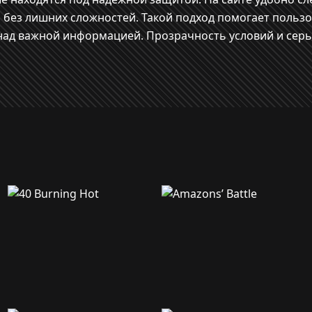
без лишних сложностей. Такой подход помогает пользо
над важной информацией. Прозрачность условий и сер