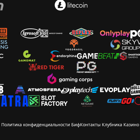
Политика конфиденциальности Биф
Контакты Клубника Казино