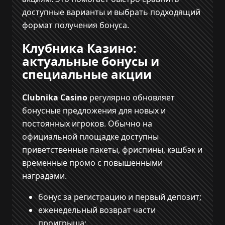
доступные варианты и выбрать подходящий
формат получения бонуса.
Клубника Казино:
актуальные бонусы и
специальные акции
Clubnika Casino
регулярно обновляет
бонусные предложения для новых и
постоянных игроков. Обычно на
официальной площадке доступны
приветственные пакеты, фриспины, кэшбэк и
временные промо с повышенными
наградами.
бонус за регистрацию и первый депозит;
еженедельный возврат части
проигрыша;