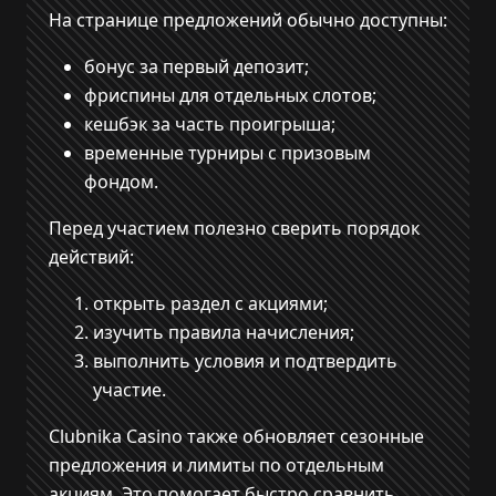
На странице предложений обычно доступны:
бонус за первый депозит;
фриспины для отдельных слотов;
кешбэк за часть проигрыша;
временные турниры с призовым
фондом.
Перед участием полезно сверить порядок
действий:
открыть раздел с акциями;
изучить правила начисления;
выполнить условия и подтвердить
участие.
Clubnika Casino также обновляет сезонные
предложения и лимиты по отдельным
акциям. Это помогает быстро сравнить