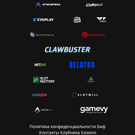
Политика конфиденциальности Биф
Контакты Клубника Казино