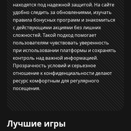
находятся под надежной защитой. На сайте
удобно следить за обновлениями, изучать
правила бонусных программ и знакомиться
с действующими акциями без лишних
сложностей. Такой подход помогает
пользователям чувствовать уверенность
при использовании платформы и сохранять
контроль над важной информацией.
Прозрачность условий и серьезное
отношение к конфиденциальности делают
ресурс комфортным для регулярного
посещения.
Лучшие игры