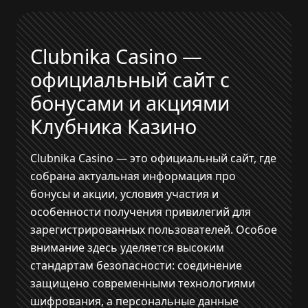
Clubnika Casino —
официальный сайт с
бонусами и акциями
Клубника Казино
Clubnika Casino — это официальный сайт, где
собрана актуальная информация про
бонусы и акции, условия участия и
особенности получения привилегий для
зарегистрированных пользователей. Особое
внимание здесь уделяется высоким
стандартам безопасности: соединение
защищено современными технологиями
шифрования, а персональные данные