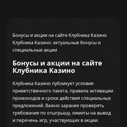
Бонусы и акции на сайте Клубника Казино
Клубника Казино: актуальные бонусы и
специальные акции
Бонусы и акции на сайте
Клубника Казино
Клубника Казино публикует условия
приветственного пакета, правила активации
промокодов и сроки действия специальных
предложений. Важно заранее проверять
требования по отыгрышу, лимиты на вывод
и перечень игр, участвующих в акции.