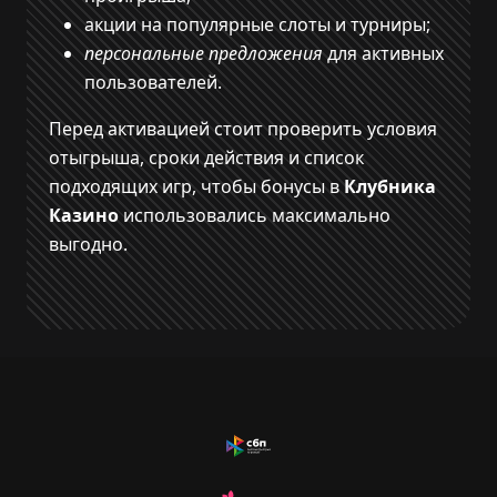
акции на популярные слоты и турниры;
персональные предложения
для активных
пользователей.
Перед активацией стоит проверить условия
отыгрыша, сроки действия и список
подходящих игр, чтобы бонусы в
Клубника
Казино
использовались максимально
выгодно.