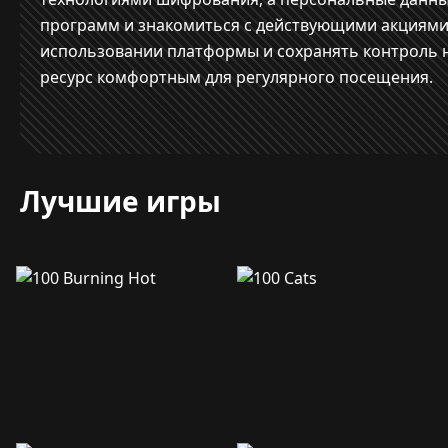
программ и знакомиться с действующими акциями 
использовании платформы и сохранять контроль 
ресурс комфортным для регулярного посещения.
Лучшие игры