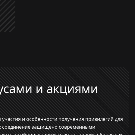
нусами и акциями
я участия и особенности получения привилегий для
ти: соединение защищено современными
едить за обновлениями, изучать правила бонусных