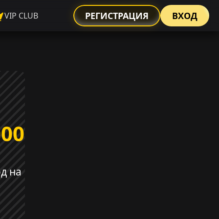
РЕГИСТРАЦИЯ
ВХОД
VIP CLUB
00
д на