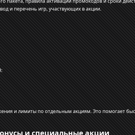
ого пакета, правила активации промокодов и сроки дей
од и перечень игр, участвующих в акции.
:
ожения и лимиты по отдельным акциям. Это помогает бы
бонусы и специальные акции