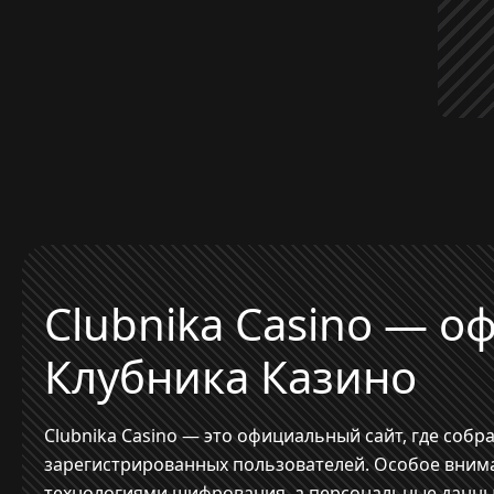
Clubnika Casino — 
Клубника Казино
Clubnika Casino — это официальный сайт, где соб
зарегистрированных пользователей. Особое вним
технологиями шифрования, а персональные данные