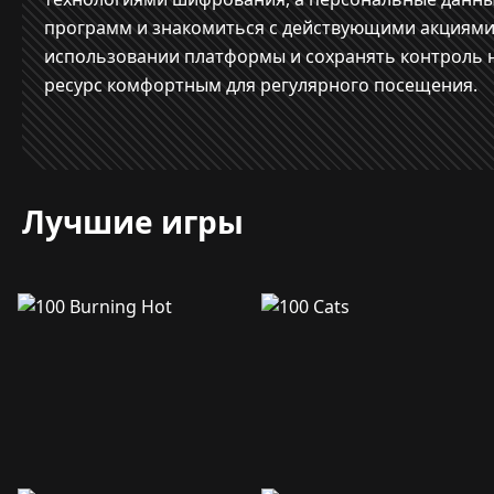
программ и знакомиться с действующими акциями 
использовании платформы и сохранять контроль 
ресурс комфортным для регулярного посещения.
Лучшие игры