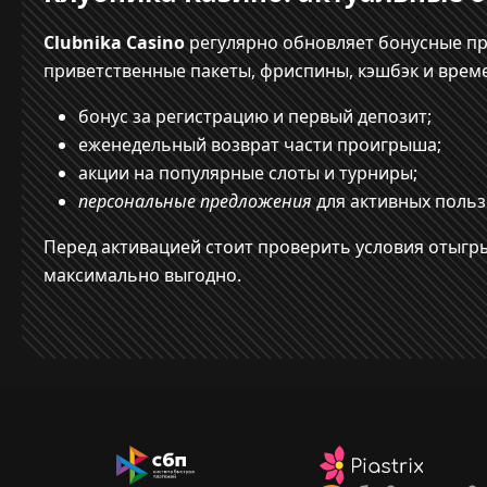
Clubnika Casino
регулярно обновляет бонусные пр
приветственные пакеты, фриспины, кэшбэк и вре
бонус за регистрацию и первый депозит;
еженедельный возврат части проигрыша;
акции на популярные слоты и турниры;
персональные предложения
для активных польз
Перед активацией стоит проверить условия отыгры
максимально выгодно.