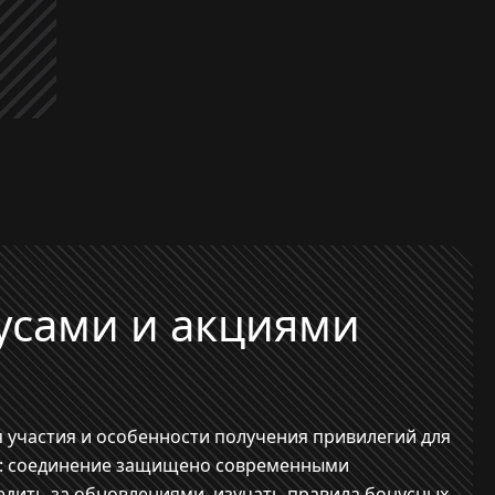
нусами и акциями
я участия и особенности получения привилегий для
ти: соединение защищено современными
едить за обновлениями, изучать правила бонусных