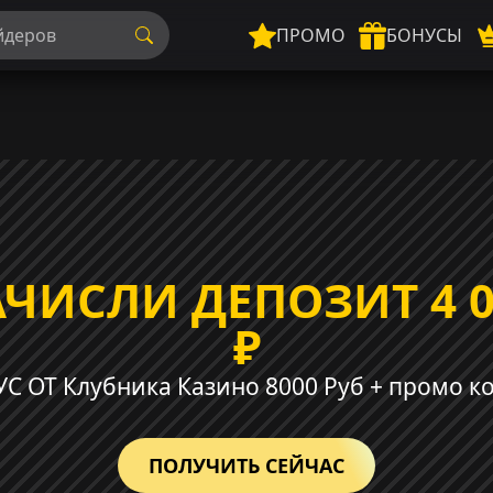
ПРОМО
БОНУСЫ
АЧИСЛИ ДЕПОЗИТ 4 0
₽
С ОТ Клубника Казино 8000 Руб + промо ко
ПОЛУЧИТЬ СЕЙЧАС