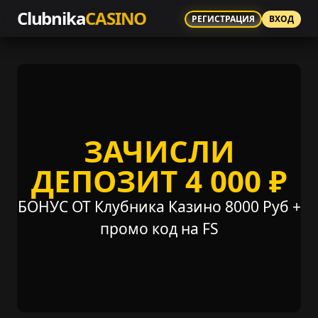
Clubnika
CASINO
РЕГИСТРАЦИЯ
ВХОД
ЗАЧИСЛИ
ДЕПОЗИТ 4 000 ₽
БОНУС ОТ Клубника Казино 8000 Руб +
промо код на FS