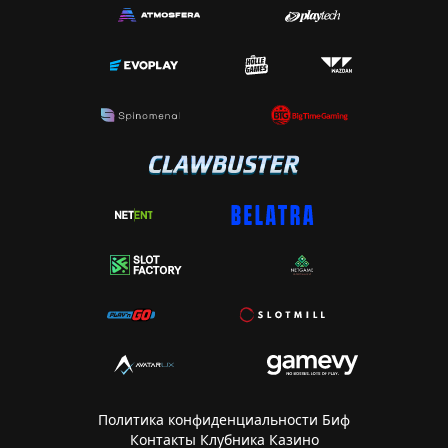
Политика конфиденциальности Биф
Контакты Клубника Казино