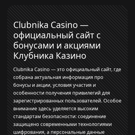
Clubnika Casino —
официальный сайт с
бонусами и акциями
Клубника Казино
Clubnika Casino — это официальный сайт, где
собрана актуальная информация про
бонусы и акции, условия участия и
особенности получения привилегий для
зарегистрированных пользователей. Особое
внимание здесь уделяется высоким
стандартам безопасности: соединение
защищено современными технологиями
шифрования, а персональные данные