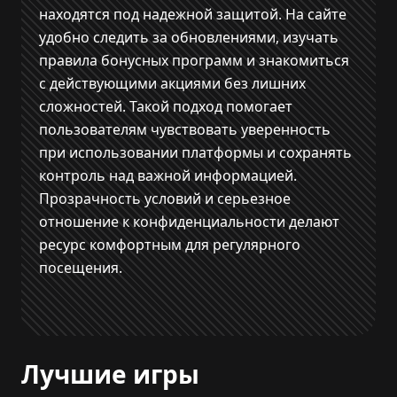
находятся под надежной защитой. На сайте
удобно следить за обновлениями, изучать
правила бонусных программ и знакомиться
с действующими акциями без лишних
сложностей. Такой подход помогает
пользователям чувствовать уверенность
при использовании платформы и сохранять
контроль над важной информацией.
Прозрачность условий и серьезное
отношение к конфиденциальности делают
ресурс комфортным для регулярного
посещения.
Лучшие игры