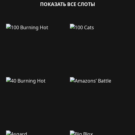
ПОКАЗАТЬ ВСЕ СЛОТЫ