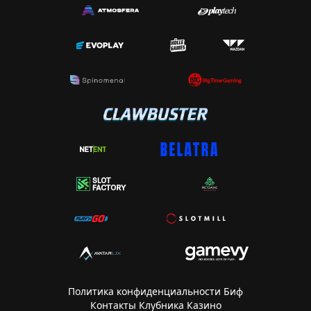
Политика конфиденциальности Биф
Контакты Клубника Казино