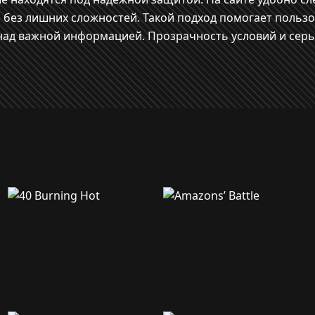
без лишних сложностей. Такой подход помогает пользо
над важной информацией. Прозрачность условий и сер