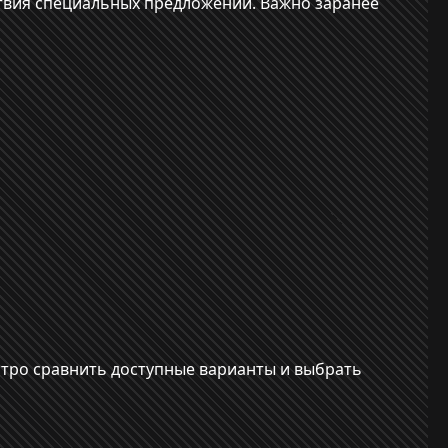
ствия специальных предложений. Важно заранее
стро сравнить доступные варианты и выбрать