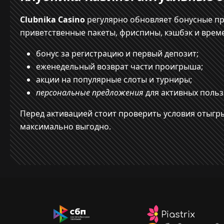
Clubnika Casino
регулярно обновляет бонусные пр
приветственные пакеты, фриспины, кэшбэк и вре
бонус за регистрацию и первый депозит;
еженедельный возврат части проигрыша;
акции на популярные слоты и турниры;
персональные предложения
для активных польз
Перед активацией стоит проверить условия отыгры
максимально выгодно.