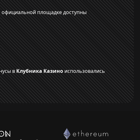
а официальной площадке доступны
онусы в
Клубника Казино
использовались