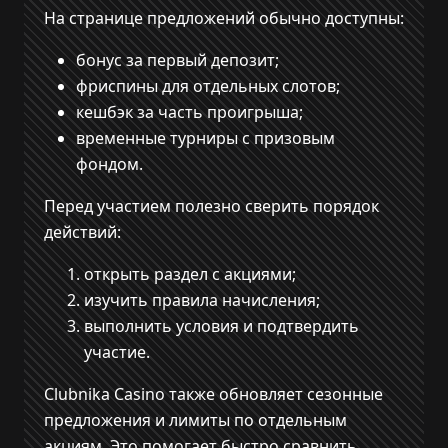
На странице предложений обычно доступны:
бонус за первый депозит;
фриспины для отдельных слотов;
кешбэк за часть проигрыша;
временные турниры с призовым
фондом.
Перед участием полезно сверить порядок
действий:
открыть раздел с акциями;
изучить правила начисления;
выполнить условия и подтвердить
участие.
Clubnika Casino также обновляет сезонные
предложения и лимиты по отдельным
акциям. Это помогает быстро сравнить