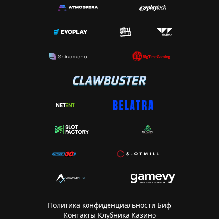
Политика конфиденциальности Биф
Контакты Клубника Казино