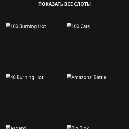
ПОКАЗАТЬ ВСЕ СЛОТЫ