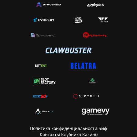
Политика конфиденциальности Биф
Контакты Клубника Казино